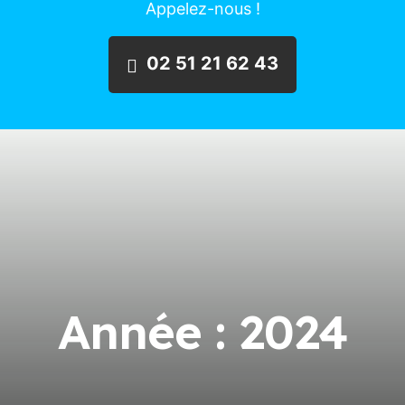
Appelez-nous !
02 51 21 62 43
Année :
2024