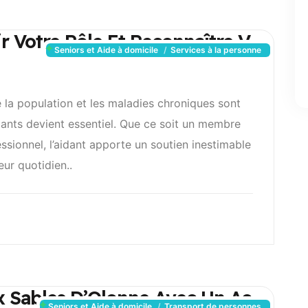
sir Votre Rôle Et Reconnaître V
Seniors et Aide à domicile
Services à la personne
e la population et les maladies chroniques sont
idants devient essentiel. Que ce soit un membre
ssionnel, l’aidant apporte un soutien inestimable
ur quotidien..
ux Sables D’Olonne Avec Un Ac
Seniors et Aide à domicile
Transport de personnes