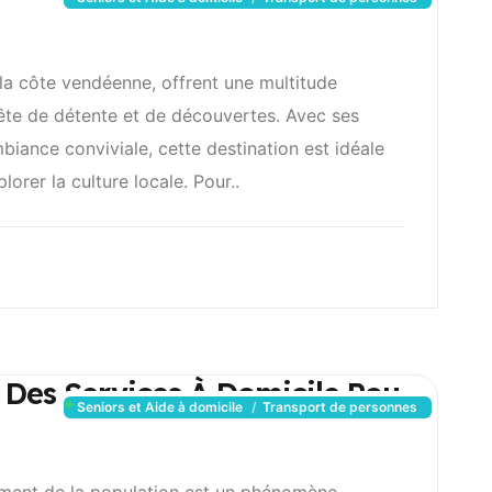
 la côte vendéenne, offrent une multitude
quête de détente et de découvertes. Avec ses
iance conviviale, cette destination est idéale
orer la culture locale. Pour..
 Des Services À Domicile Pou
Seniors et Aide à domicile
Transport de personnes
ssement de la population est un phénomène