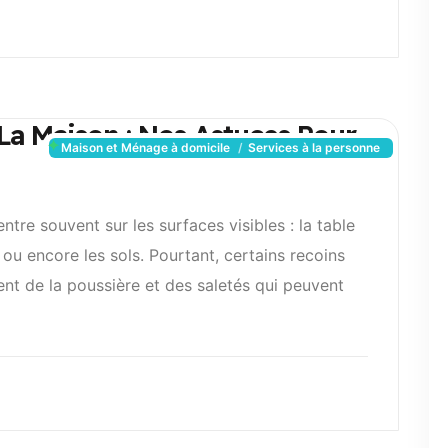
La Maison : Nos Astuces Pour
Maison et Ménage à domicile
Services à la personne
ntre souvent sur les surfaces visibles : la table
e ou encore les sols. Pourtant, certains recoins
nt de la poussière et des saletés qui peuvent